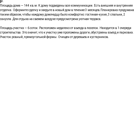
р.
Площадь дома — 144 кв.м. К дому подведены все коммуникации. Есть внешняя и внутренняя
отделка. Оформите сделку и заедьте в новый дом в течение 3 месяцев.Планировка продумана
таким образом, чтобы каждому домочадцу было комфортно: гостиная-кухня, 3 спальни, 2
санузла. Для отдыха на свежем воздухе предусмотрена уютная терраса.
Площадь участка — 6 соток. Расположен недалеко от въезда в поселок. Находится в 1 очереди
строительства. Это значит, что к участку уже проложены дороги, обустроены въезд и парковка.
Участок ровный, прямоугольной формы. Очищен от деревьев и кустарников.