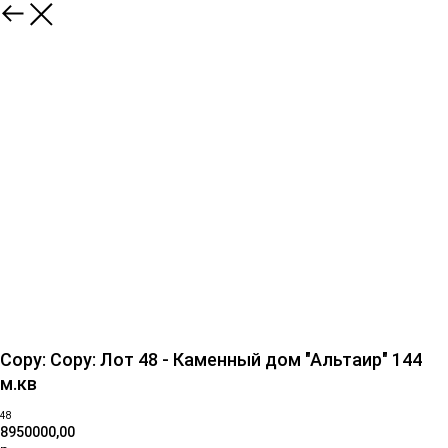
Copy: Copy: Лот 48 - Каменный дом "Альтаир" 144
м.кв
48
8950000,00