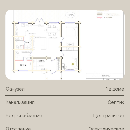
Санузел
1 в доме
Канализация
Септик
Водоснабжение
Центральное
Отопление
Электрическое